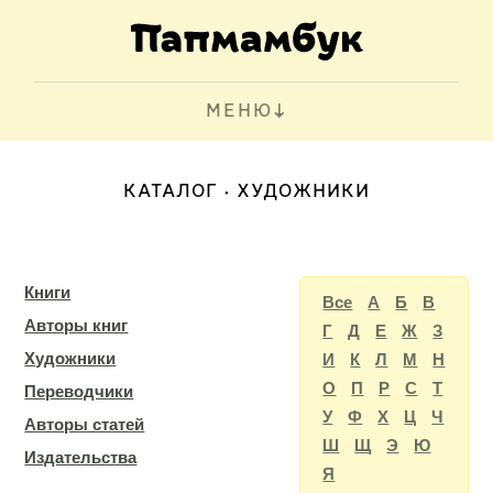
МЕНЮ
КАТАЛОГ
ХУДОЖНИКИ
Книги
Все
А
Б
В
Авторы книг
Г
Д
Е
Ж
З
Художники
И
К
Л
М
Н
О
П
Р
С
Т
Переводчики
У
Ф
Х
Ц
Ч
Авторы статей
Ш
Щ
Э
Ю
Издательства
Я