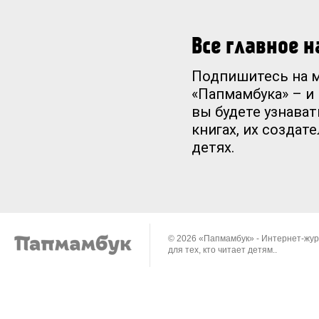
Все главное 
Подпишитесь на 
«Папмамбука» – и
вы будете узнават
книгах, их создат
детях.
© 2026 «Папмамбук» - Интернет-жу
для тех, кто читает детям..