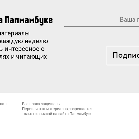
на Папмамбуке
материалы
 каждую неделю
ь интересное о
Подпи
елях и читающих
рнал
Все права защищены.
Перепечатка материалов разрешается
только с ссылкой на сайт «Папмамбук».