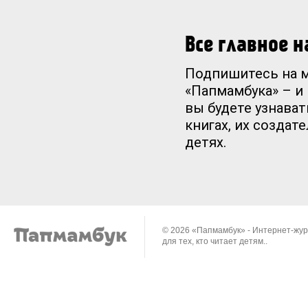
Все главное 
Подпишитесь на 
«Папмамбука» – и
вы будете узнават
книгах, их создат
детях.
© 2026 «Папмамбук» - Интернет-жу
для тех, кто читает детям..