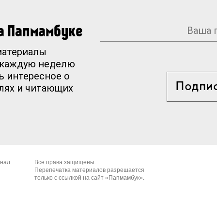
на Папмамбуке
материалы
 каждую неделю
ь интересное о
Подпи
елях и читающих
рнал
Все права защищены.
Перепечатка материалов разрешается
только с ссылкой на сайт «Папмамбук».