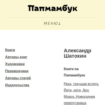
МЕНЮ
Александр
Книги
Шатохин
Авторы книг
Художники
Книги на
Переводчики
Папмамбуке
Авторы статей
Река, текущая вспять
Издательства
Йети, дети, Дед
Мороз. Новогодняя
перепутаница