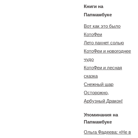
Книги на
Папмамбуке
Вот как это было
КотоФеи
Лето пахнет солью
КотоФеи и новогоднее
чудо
КотоФеи и лесная
сказка
Снежный шар
Осторожно,
Арбузный Дракон!
Упоминания на
Папмамбуке
Ольга Фадеева: «Не в