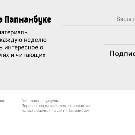
на Папмамбуке
материалы
 каждую неделю
ь интересное о
Подпи
елях и читающих
рнал
Все права защищены.
Перепечатка материалов разрешается
только с ссылкой на сайт «Папмамбук».