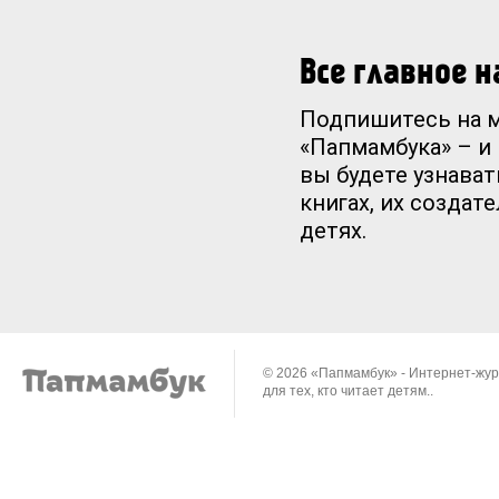
Все главное 
Подпишитесь на 
«Папмамбука» – и
вы будете узнават
книгах, их создат
детях.
© 2026 «Папмамбук» - Интернет-жу
для тех, кто читает детям..