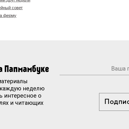
ейный совет
на ферму
на Папмамбуке
материалы
 каждую неделю
ь интересное о
Подпи
елях и читающих