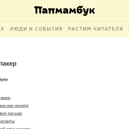
АХ
ЛЮДИ И СОБЫТИЯ
РАСТИМ ЧИТАТЕЛЯ
пакер
буке
 мире
жасная неделя
овое письмо
таланты
ий друг недели