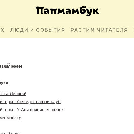
АХ
ЛЮДИ И СОБЫТИЯ
РАСТИМ ЧИТАТЕЛЯ
лайнен
буке
еста-Линнея!
 горке. Аня идет в пони-клуб
 горке. У Ани появился щенок
ама-монстр
нный свет