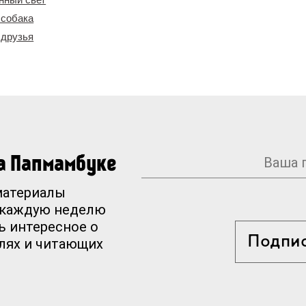
 собака
 друзья
на Папмамбуке
материалы
 каждую неделю
ь интересное о
Подпи
елях и читающих