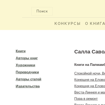
Поиск
КОНКУРСЫ
О КНИГ
Салла Саво
Книги
Авторы книг
Книги на Папмам
Художники
Переводчики
Спокойной ночи, В
Авторы статей
Конюшня на Еловой
Конюшня на Еловой
Издательства
Веста-Линнея и м
Пора в ремонт
Веста-Линнея и лу