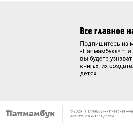
Все главное 
Подпишитесь на 
«Папмамбука» – и
вы будете узнават
книгах, их создат
детях.
© 2026 «Папмамбук» - Интернет-жу
для тех, кто читает детям..