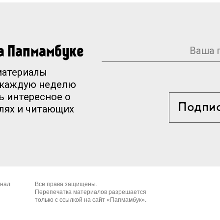
на Папмамбуке
материалы
 каждую неделю
ь интересное о
Подпи
елях и читающих
рнал
Все права защищены.
Перепечатка материалов разрешается
только с ссылкой на сайт «Папмамбук».