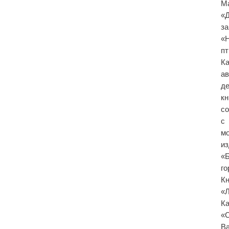
М
«
за
«
пт
К
ав
де
кн
со
с
м
и
«
го
Кн
«
К
«
В