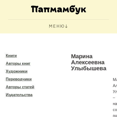
МЕНЮ
Марина
Книги
Алексеевна
Авторы книг
Улыбышева
Художники
Переводчики
М
А
Авторы статей
У
Издательства
–
н
с
по