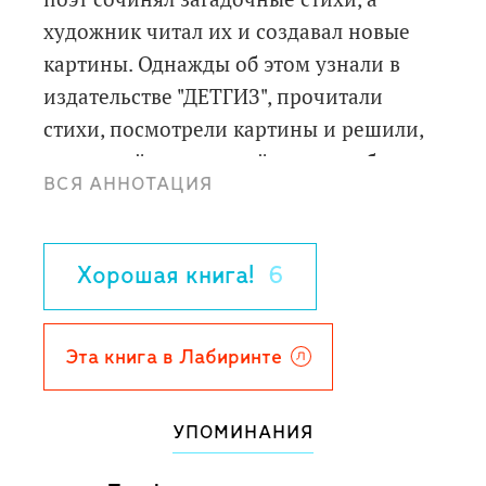
художник читал их и создавал новые
картины. Однажды об этом узнали в
издательстве "ДЕТГИЗ", прочитали
стихи, посмотрели картины и решили,
что самый загадочный город на белом
ВСЯ АННОТАЦИЯ
свете - Санкт-Петербург. Так появилась
эта книга о нашем удивительном
городе, который можно легко узнать
Хорошая книга!
6
даже в самых загадочных стихах и на
самых загадочных картинах.
Поэт и художник с благодарностью
Эта книга в Лабиринте
помнят тех, кто более двадцати лет
назад стоял у истоков этой книги, тех,
УПОМИНАНИЯ
кто вдохновил авторов на её создание: