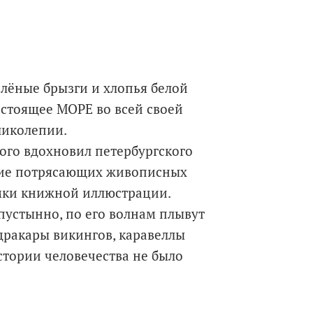
олёные брызги и хлопья белой
астоящее МОРЕ во всей своей
ликолепии.
ого вдохновил петербургского
ние потрясающих живописных
мки книжной иллюстрации.
пустынно, по его волнам плывут
дракары викингов, каравеллы
истории человечества не было
реодолевать морские просторы.
е восхищение: величественная ли