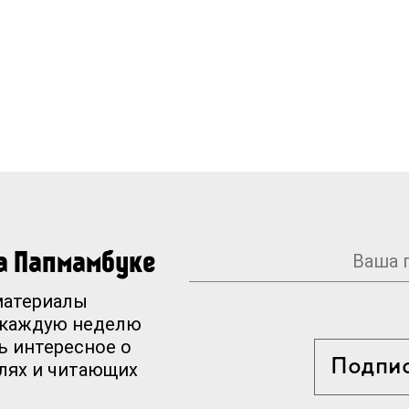
на Папмамбуке
материалы
 каждую неделю
ь интересное о
Подпи
елях и читающих