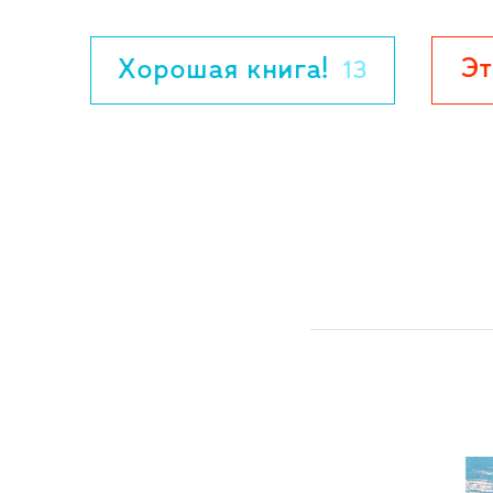
красота морских пейзажей или корабли
человеческих рук. Или мастерство худо
Эт
Хорошая книга!
13
страницы...
Для детей до 3-х лет.