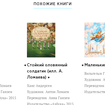
ПОХОЖИЕ КНИГИ
Стойкий оловянный
Маленьки
солдатик (илл. А.
Вильгельм 
Ломаева) »
Художник
А
Ломаев
Ханс Андерсен
Переводчи
 Ганзен
Художник
Антон Ломаев
Издательств
бука» 2015
Переводчик
Анна Ганзен
Издательство «Азбука» 2015