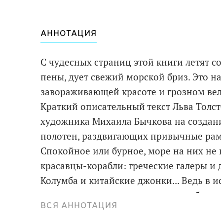
АННОТАЦИЯ
С чудесных страниц этой книги летят с
пены, дует свежий морской бриз. Это н
завораживающей красоте и грозном ве
Краткий описательный текст Льва Толст
художника Михаила Бычкова на созда
полотен, раздвигающих привычные ра
Спокойное или бурное, море на них не 
красавцы-корабли: греческие галеры и 
Колумба и китайские джонки... Ведь в 
времени, когда люди не пытались бы п
ВСЯ АННОТАЦИЯ
И трудно сказать, что вызывает больше