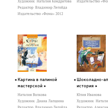
Художник
Наталия Кондратова
Издательство «Фо
Редактор
Владимир Легойда
Издательство «Фома» 2012
Картина в папиной
Шоколадно-ап
мастерской »
история »
Наталия Волкова
Юлия Иванова
Художник
Диана Лапшина
Художник
Натали
Редактор
Владимир Легойда
Редактор
Алексан