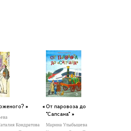
оженого? »
От паровоза до
"Сапсана" »
ьева
аталия Кондратова
Марина Улыбышева