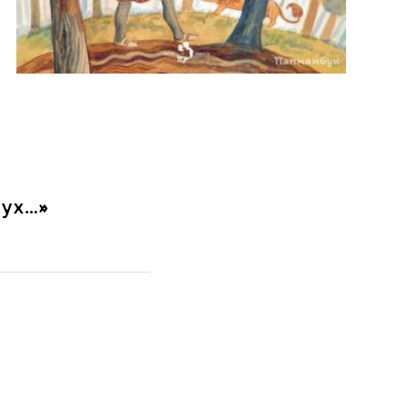
лух…»