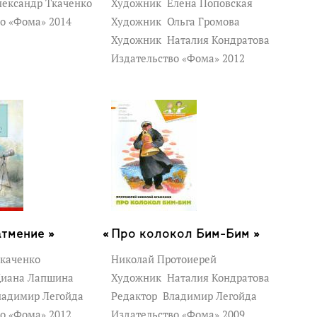
ександр Ткаченко
Художник
Елена Поповская
во «Фома» 2014
Художник
Ольга Громова
Художник
Наталия Кондратова
Издательство «Фома» 2012
тмение »
Про колокол Бим-Бим »
Ткаченко
Николай Протоиерей
иана Лапшина
Художник
Наталия Кондратова
адимир Легойда
Редактор
Владимир Легойда
во «Фома» 2012
Издательство «Фома» 2009