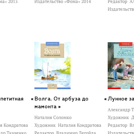
ма» 2013
Издательство «Фома» 2014
Редактор
Ал
Издательст
петитная
Волга. От арбуза до
Лунное за
мамонта »
Александр 
Наталия Соломко
Художник
Д
я Кондратова
Художник
Наталия Кондратова
Редактор
Вл
др Ткаченко
Редактор
Владимир Легойда
Издательст