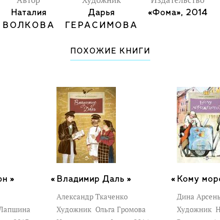
Автор
Художник
Издательство
Наталия
Дарья
«Фома», 2014
ВОЛКОВА
ГЕРАСИМОВА
ПОХОЖИЕ КНИГИ
н »
Владимир Даль »
Кому мор
Александр Ткаченко
Дина Арсен
Лапшина
Художник
Ольга Громова
Художник
Н