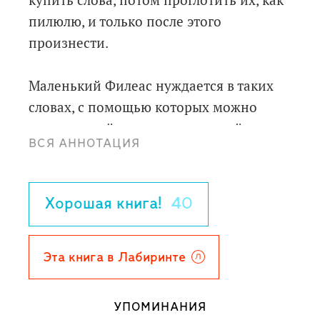
купить слова, потом проглотить их, как
пилюлю, и только после этого
произнести.
Маленький Филеас нуждается в таких
словах, с помощью которых можно
открыть своё сердце прекрасной
ВСЯ АННОТАЦИЯ
Сибелле. Но где их взять? Ведь для того,
чтобы сказать всё, что он хочет, нужно,
чтобы ему улыбнулась удача...
Хорошая книга!
40
Эта книга в Лабиринте
УПОМИНАНИЯ