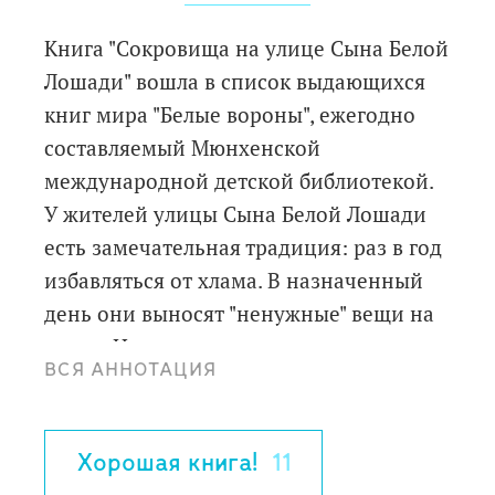
Книга "Сокровища на улице Сына Белой
Лошади" вошла в список выдающихся
книг мира "Белые вороны", ежегодно
составляемый Мюнхенской
международной детской библиотекой.
У жителей улицы Сына Белой Лошади
есть замечательная традиция: раз в год
избавляться от хлама. В назначенный
день они выносят "ненужные" вещи на
улицу. Но тут же, вечером, под
ВСЯ АННОТАЦИЯ
покровом ночи они тайком выбираются
посмотреть, что же выбросили соседи.
И весь этот хлам, будь то порванный
Хорошая книга!
11
абажур или продырявленный мячик,