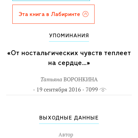
находит новых хозяев. Вот только одна
вещь - старая потёртая половинка
Эта книга в Лабиринте
подноса - остаётся лежать на дороге. Её
подбирает Барсук на пенсии Михей
УПОМИНАНИЯ
Скорняжкин, и все жители улицы
теряют сон: неужели они не заметили
«От ностальгических чувств теплеет
сокровище?!
на сердце…»
Татьяна
ВОРОНКИНА
19 сентября 2016
7099
ВЫХОДНЫЕ ДАННЫЕ
Автор