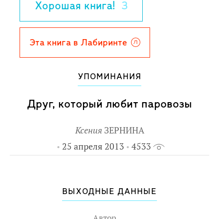
Хорошая книга!
3
восхождение на большую гору,
добиться аудиенции у короля и
придумать новое путешествие!
Эта книга в Лабиринте
Для детей до 3-х лет.
По мотивам повести Михаэля Энде.
УПОМИНАНИЯ
Пересказала Беате Дёллинг.
Друг, который любит паровозы
Ксения
ЗЕРНИНА
25 апреля 2013
4533
ВЫХОДНЫЕ ДАННЫЕ
Автор