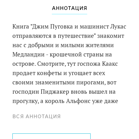
АННОТАЦИЯ
Книга "Джим Пуговка и машинист Лукас
отправляются в путешествие" знакомит
нас с добрыми и милыми жителями
Медландии - крошечной страны на
острове. Смотрите, тут госпожа Каакс
продает конфеты и угощает всех
своими знаменитыми пирогами, вот
господин Пиджакер вновь вышел на
прогулку, а король Альфонс уже даже
не помнит, с кем на этот раз говорит по
ВСЯ АННОТАЦИЯ
телефону. Ну, а что же Джим и Лукас?
Они с удовольствием поделятся с вами,
как за один день успеть совершить