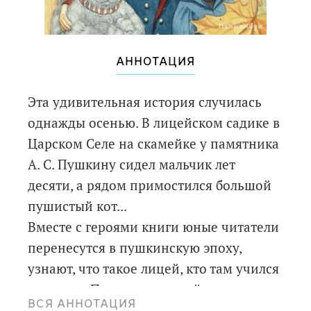
АННОТАЦИЯ
Эта удивительная история случилась
однажды осенью. В лицейском садике в
Царском Селе на скамейке у памятника
А. С. Пушкину сидел мальчик лет
десяти, а рядом примостился большой
пушистый кот...
Вместе с героями книги юные читатели
перенесутся в пушкинскую эпоху,
узнают, что такое лицей, кто там учился
и почему Пушкина в лицейские годы
ВСЯ АННОТАЦИЯ
называли Французом. А также совершат