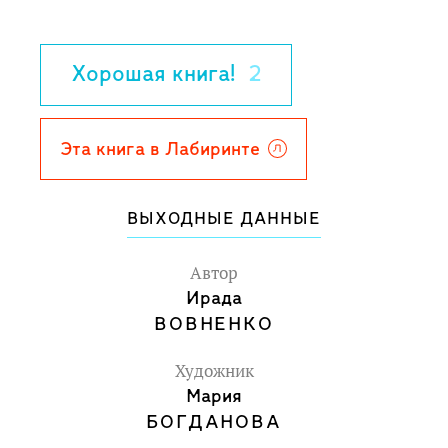
прогулку по Екатерининскому парку,
побывают в музее-квартире
Хорошая книга!
2
Пушкина и откроют для себя много
нового и интересного.
Для младшего школьного возраста.
Эта книга в Лабиринте
ВЫХОДНЫЕ ДАННЫЕ
Автор
Ирада
ВОВНЕНКО
Художник
Мария
БОГДАНОВА