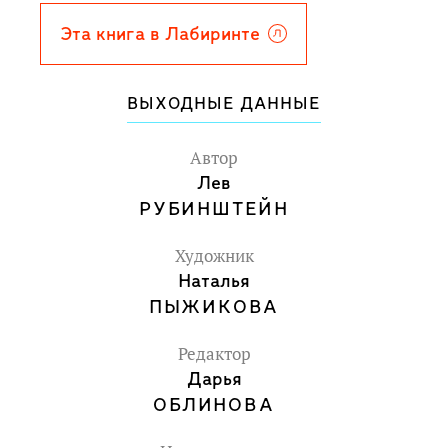
Кюхельбекер, нерасторопный Дельвиг и
другие юноши стали его настоящими
Эта книга в Лабиринте
друзьями. О лицейской юности и о том,
как сложились судьбы этих интересных
ВЫХОДНЫЕ ДАННЫЕ
людей, расскажет книга.
Для среднего и старшего школьного
Автор
возраста.
Лев
РУБИНШТЕЙН
Художник
Наталья
ПЫЖИКОВА
Редактор
Дарья
ОБЛИНОВА