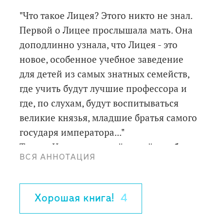
"Что такое Лицея? Этого никто не знал.
Первой о Лицее прослышала мать. Она
доподлинно узнала, что Лицея - это
новое, особенное учебное заведение
для детей из самых знатных семейств,
где учить будут лучшие профессора и
где, по слухам, будут воспитываться
великие князья, младшие братья самого
государя императора..."
Туда, в Царскосельский лицей, где будут
ВСЯ АННОТАЦИЯ
готовить юношей для важных частей
службы государственной, и отправили
учиться юного Ивана Пущина.
Хорошая книга!
4
Талантливый Пушкин, чувствительный