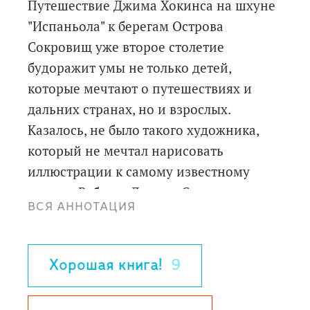
Путешествие Джима Хокинса на шхуне
"Испаньола" к берегам Острова
Сокровищ уже второе столетие
будоражит умы не только детей,
которые мечтают о путешествиях и
дальних странах, но и взрослых.
Казалось, не было такого художника,
который не мечтал нарисовать
иллюстрации к самому известному
роману Роберта Льюиса Стивенсона.
ВСЯ АННОТАЦИЯ
Молодому французскому художнику
Этьену Фриесу принадлежит, наверное,
самое необычное и запоминающееся
Хорошая книга!
9
визуальное прочтение. Образы Джима
Хокинса, старого пирата Билли Бонса,