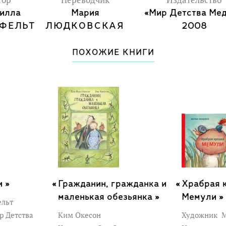
тор
Переводчик
Издательство
илла
Мария
«Мир Детства Мед
ФЕЛЬТ
ЛЮДКОВСКАЯ
2008
ПОХОЖИЕ КНИГИ
и »
Гражданин, гражданка и
Храбрая 
маленькая обезьянка »
Мемули »
ельт
р Детства
Ким Окесон
Художник
М