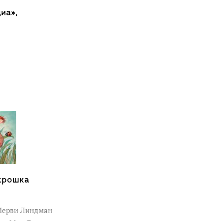
иа»,
крошка
ерви Линдман