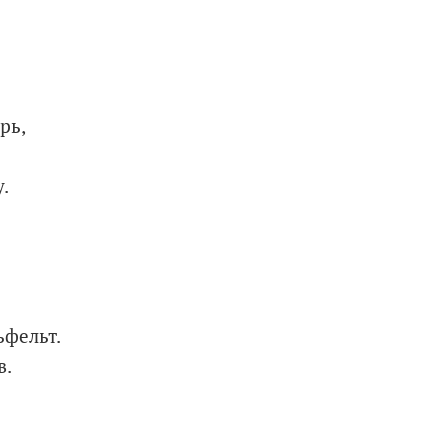
рь,
.
фельт.
в.