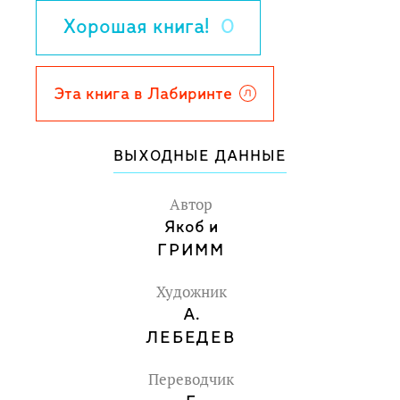
младшего школьного возраста.
Хорошая книга!
0
Яркие, остроумные иллюстрации А.
Лебедева заставляют острее
сопереживать героям и радоваться их
Эта книга в Лабиринте
успехам.
ВЫХОДНЫЕ ДАННЫЕ
Автор
Якоб и
ГРИММ
Художник
А.
ЛЕБЕДЕВ
Переводчик