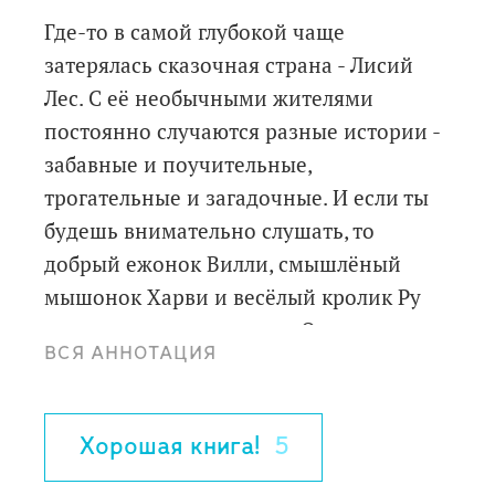
Где-то в самой глубокой чаще
затерялась сказочная страна - Лисий
Лес. С её необычными жителями
постоянно случаются разные истории -
забавные и поучительные,
трогательные и загадочные. И если ты
будешь внимательно слушать, то
добрый ежонок Вилли, смышлёный
мышонок Харви и весёлый кролик Ру
станут твоими друзьями. Они расскажут
ВСЯ АННОТАЦИЯ
волшебные сказки Лисьего Леса. А ты
поможешь им раскрыть секреты
удивительных происшествий.
Хорошая книга!
5
Зима - лучшее время для чудес.