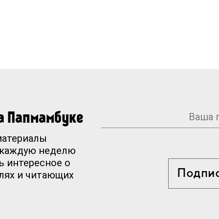
на Папмамбуке
материалы
 каждую неделю
ь интересное о
Подпи
елях и читающих