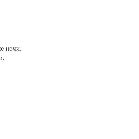
е ночи.
и.