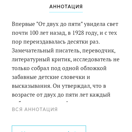
АННОТАЦИЯ
Впервые "От двух до пяти" увидела свет
почти 100 лет назад, в 1928 году, и с тех
пор переиздавалась десятки раз.
Замечательный писатель, переводчик,
литературный критик, исследователь не
только собрал под одной обложкой
забавные детские словечки и
высказывания. Он утверждал, что в
возрасте от двух до пяти лет каждый
ребенок становится "гениальным
ВСЯ АННОТАЦИЯ
лингвистом", так что эта книга должна
быть интересна и родителям, и
педагогам, психологам, лингвистам. Это