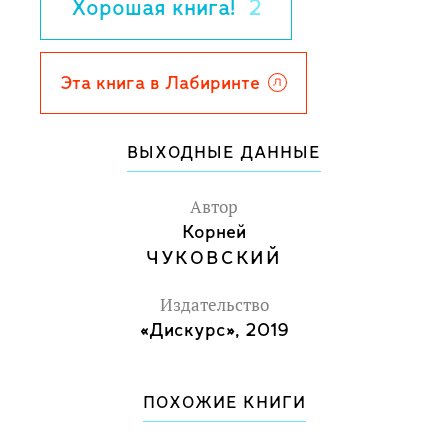
Хорошая книга!
2
не просто детский язык, полный "лепых
нелепиц", - это мир, познав который
можно найти ответы на множество
Эта книга в Лабиринте
"взрослых" вопросов.
ВЫХОДНЫЕ ДАННЫЕ
Автор
Корней
ЧУКОВСКИЙ
Издательство
«Дискурс», 2019
ПОХОЖИЕ КНИГИ