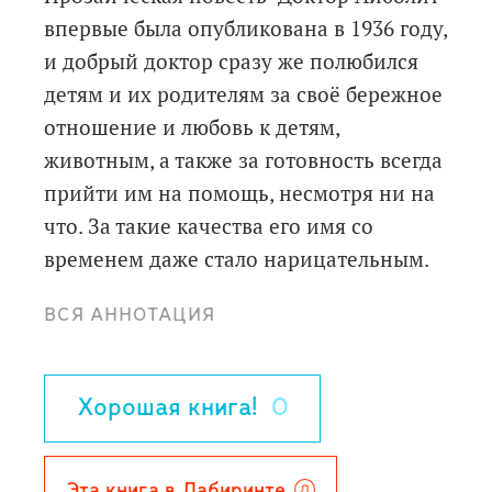
впервые была опубликована в 1936 году,
и добрый доктор сразу же полюбился
детям и их родителям за своё бережное
отношение и любовь к детям,
животным, а также за готовность всегда
прийти им на помощь, несмотря ни на
что. За такие качества его имя со
временем даже стало нарицательным.
ВСЯ АННОТАЦИЯ
Корней Иванович Чуковский - один из
самых любимых, популярных и
издаваемых авторов СССР и России, его
Хорошая книга!
0
сказки "Мойдодыр", "Муха-Цокотуха",
"Айболит", "Федорино горе" и многие-
многие другие являются признанной
Эта книга в Лабиринте