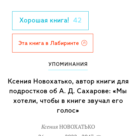
промолчать, вмешаться или остаться в
стороне. Его жизнь была похожа на
Хорошая книга!
42
научный эксперимент, который часто
приводил к неожиданным результатам.
Совершая ошибки, сталкиваясь с
Эта книга в Лабиринте
неудачами и предательством, Сахаров
всегда выбирал действие: ставил под
УПОМИНАНИЯ
сомнение то, что считалось
неоспоримым, говорил на равных с
Ксения Новохатько, автор книги для
главами государств, бросал вызов
подростков об А. Д. Сахарове: «Мы
бесправию, несправедливости и
хотели, чтобы в книге звучал его
авторитетам.
голос»
Гениальный физик, "отец" советской
водородной бомбы и правозащитник,
Ксения
НОВОХАТЬКО
лауреат Нобелевской премии мира,