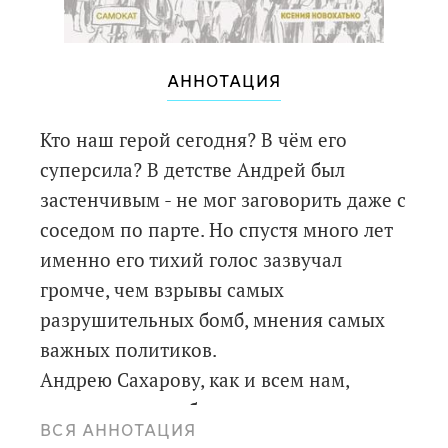
АННОТАЦИЯ
Кто наш герой сегодня? В чём его
суперсила? В детстве Андрей был
застенчивым - не мог заговорить даже с
соседом по парте. Но спустя много лет
именно его тихий голос зазвучал
громче, чем взрывы самых
разрушительных бомб, мнения самых
важных политиков.
Андрею Сахарову, как и всем нам,
приходилось выбирать: думать самому
ВСЯ АННОТАЦИЯ
или верить на слово, сказать или