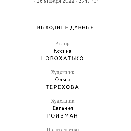
26 января 2022
2947
Сахаров был человеком, который не
боялся - думать, высказываться,
защищать.
ВЫХОДНЫЕ ДАННЫЕ
Для среднего и старшего школьного
возраста.
Автор
Ксения
НОВОХАТЬКО
Художник
Ольга
ТЕРЕХОВА
Художник
Евгения
РОЙЗМАН
Издательство