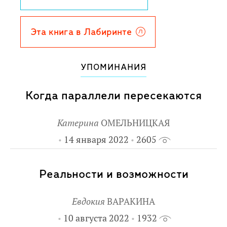
реальность?
Екатерина Каграманова - автор стихов
и прозы для детей, подростков и
Эта книга в Лабиринте
взрослых, участник и призер многих
литературных конкурсов и фестивалей.
УПОМИНАНИЯ
События фантастической повести
"Камикадзе 360" держат читателя в
Когда параллели пересекаются
напряжении до последней страницы и
заставляют задуматься над серьезными,
Катерина
ОМЕЛЬНИЦКАЯ
практически философскими
14 января 2022
2605
вопросами. Какой выбор сделать?
Какова цена жизни, где всё - только для
Реальности и возможности
тебя?
Художник Алина Критарова.
Евдокия
ВАРАКИНА
Для среднего и старшего школьного
10 августа 2022
1932