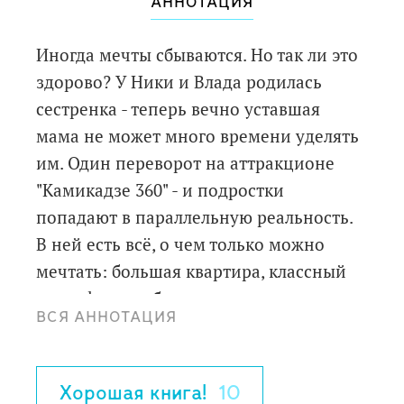
АННОТАЦИЯ
Иногда мечты сбываются. Но так ли это
здорово? У Ники и Влада родилась
сестренка - теперь вечно уставшая
мама не может много времени уделять
им. Один переворот на аттракционе
"Камикадзе 360" - и подростки
попадают в параллельную реальность.
В ней есть всё, о чем только можно
мечтать: большая квартира, классный
смартфон, свободная мама, тренировки
ВСЯ АННОТАЦИЯ
по футболу и новые подружки… Вроде
бы всё так прекрасно! Захотят ли Ника
и Влад вернуться обратно в свою
Хорошая книга!
10