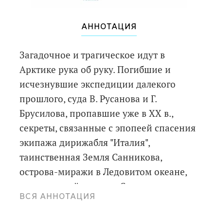
АННОТАЦИЯ
Загадочное и трагическое идут в
Арктике рука об руку. Погибшие и
исчезнувшие экспедиции далекого
прошлого, суда В. Русанова и Г.
Брусилова, пропавшие уже в XX в.,
секреты, связанные с эпопеей спасения
экипажа дирижабля "Италия",
таинственная Земля Санникова,
острова-миражи в Ледовитом океане,
исчезнувший самолет Сигизмунда
ВСЯ АННОТАЦИЯ
Леваневского, уничтожение советских
полярников в 1930-50-х гг. - об этом и