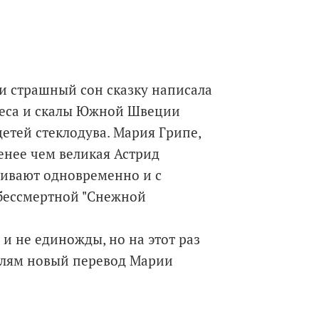
и страшный сон сказку написала
Леса и скалы Южной Швеции
детей стеклодува. Мария Грипе,
менее чем великая Астрид
нивают одновременно и с
с бессмертной "Снежной
 и не единожды, но на этот раз
телям новый перевод Марии
та, на счету которого уже свыше
ов как Свен Нурдквист, Барбру