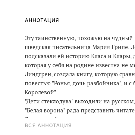
АННОТАЦИЯ
Эту таинственную, похожую на чудный 
шведская писательница Мария Грипе. 
подсказали ей историю Класа и Клары, 
которая у себя на родине известна не 
Линдгрен, создала книгу, которую срав
повестью "Ронья, дочь разбойника", и 
Королевой".
"Дети стеклодува" выходили на русском,
"Белая ворона" рада представить чита
Людковской, современного скандинавис
ВСЯ АННОТАЦИЯ
30 переводов таких полюбившихся автор