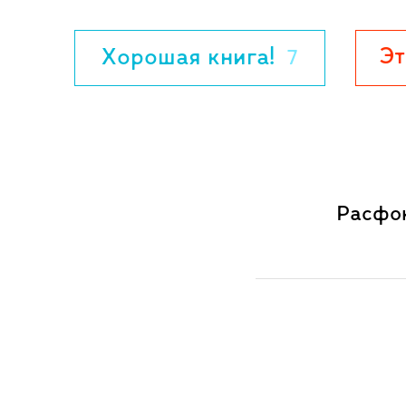
Линдгрен, Анника Тор, Ульф Старк и Я
тоже новые - их выполнила молодая ху
Эт
Хорошая книга!
7
которой хорошо удалось передать атмо
Для среднего школьного возраста.
Расфок