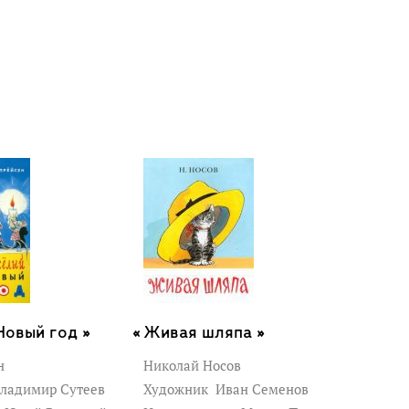
Новый год »
Живая шляпа »
н
Николай Носов
ладимир Сутеев
Художник
Иван Семенов