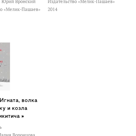
к
Юрий Вронский
Издательство «Мелик-Пашаев»
во «Мелик-Пашаев»
2014
Игната, волка
ку и козла
икитича »
ь
ария Воронцова