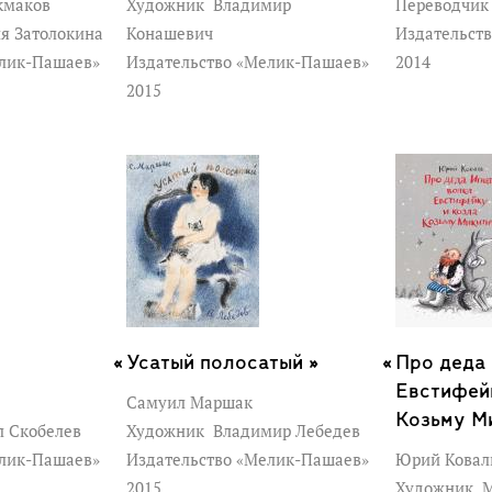
кмаков
Художник
Владимир
Переводчи
я Затолокина
Конашевич
Издательст
елик-Пашаев»
Издательство «Мелик-Пашаев»
2014
2015
Усатый полосатый »
Про деда 
Евстифей
Самуил Маршак
Козьму М
 Скобелев
Художник
Владимир Лебедев
елик-Пашаев»
Издательство «Мелик-Пашаев»
Юрий Ковал
2015
Художник
М