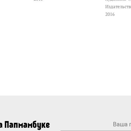
Издательст
2016
на Папмамбуке