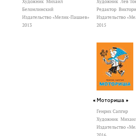
Художник
Михаил
Художник
Лев То
Беломлинский
Редактор
Виктори
Издательство «Мелик-Пашаев»
Издательство «М
2013
2015
Моториша »
Генрих Сапгир
Художник
Михаил
Издательство «М
2016