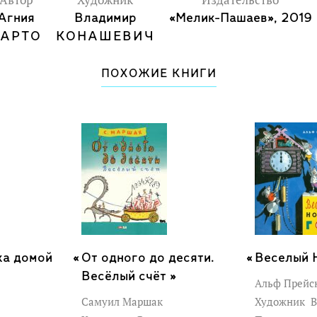
Автор
Художник
Издательство
Агния
Владимир
«Мелик-Пашаев», 2019
БАРТО
КОНАШЕВИЧ
ПОХОЖИЕ КНИГИ
ка домой
От одного до десяти.
Веселый 
Весёлый счёт »
Альф Прейс
Самуил Маршак
Художник
В