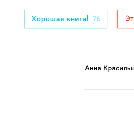
Людмила Улицкая
Для среднего школьного возраста.
Эт
Хорошая книга!
76
Анна Красильщ