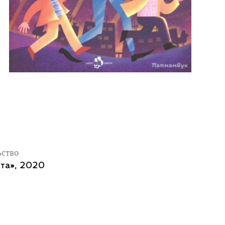
ьство
ита», 2020