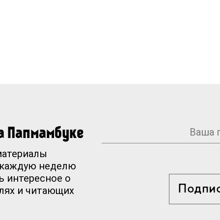
на Папмамбуке
материалы
 каждую неделю
ь интересное о
Подпи
елях и читающих