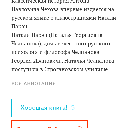
Классическая история Антона
Павловича Чехова впервые издается на
русском языке с иллюстрациями Натали
Парэн.
Натали Парэн (Наталья Георгиевна
Челпанова), дочь известного русского
психолога и философа Челпанова
Георгия Ивановича. Наталья Челпанова
поступила в Строгановском училище,
училась у П.П. Кончаловского, в 1922
ВСЯ АННОТАЦИЯ
году окончила ВХУТЕМАС, а в 1926 году
вышла замуж за атташе по культуре
Французского посольства Бриса Парэна.
Хорошая книга!
5
Так Натали Парэн оказалась во
Франции. Она сотрудничала с