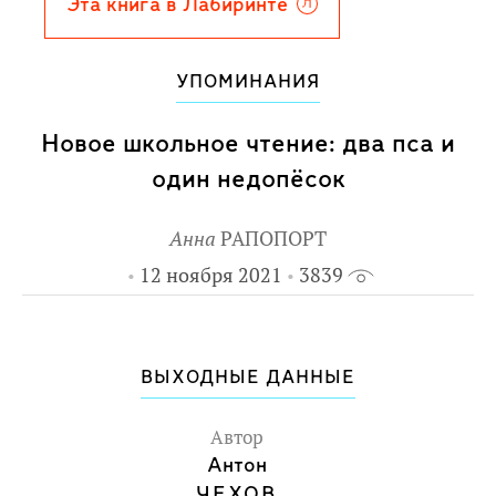
ведущими детскими издательствами
Эта книга в Лабиринте
Франции и в 1950-е годы создала
уникальные иллюстрации к
УПОМИНАНИЯ
произведениям Толстого, Чехова, к
русским народным сказкам и
Новое школьное чтение: два пса и
произведениям французских авторов.
один недопёсок
Она получила огромное признание.
Для младшего школьного возраста.
Анна
РАПОПОРТ
12 ноября 2021
3839
ВЫХОДНЫЕ ДАННЫЕ
Автор
Антон
ЧЕХОВ