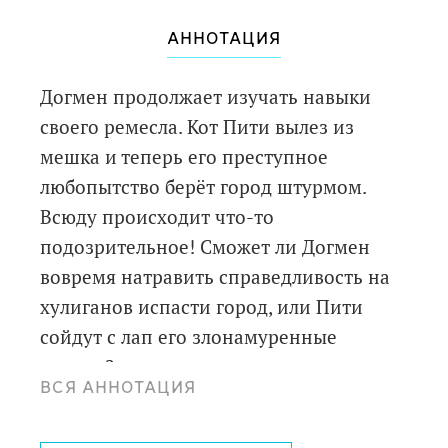
АННОТАЦИЯ
Догмен продолжает изучать навыки
своего ремесла. Кот Пити вылез из
мешка и теперь его преступное
любопытство берёт город штурмом.
Всюду происходит что-то
подозрительное! Сможет ли Догмен
вовремя натравить справедливость на
хулиганов испасти город, или Пити
сойдут с лап его злонамуренные
деяния?
ВСЯ АННОТАЦИЯ
Для среднего и старшего школьного
возраста.