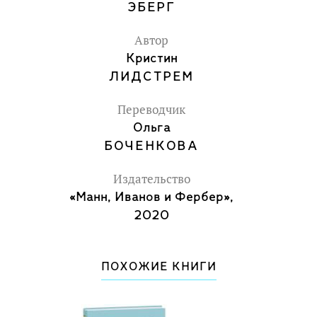
ЭБЕРГ
загадок. Кем были ее хозяева? Почему
нигде нет их фотографий? И почему
Автор
дедушка так странно себя ведет и так
Кристин
хорошо ориентируется внутри дома?
ЛИДСТРЕМ
Переводчик
Вторая история - это рассказ дедушки о
Ольга
его детстве во время Второй мировой
БОЧЕНКОВА
войны. История этого дома
Издательство
представлена, в основном, в виде
«Манн, Иванов и Фербер»,
цветных иллюстраций - мы словно
2020
оказываемся внутри фильма и видим
все глазами дедушки много лет назад.
Примечательно, что цвет в книге
ПОХОЖИЕ КНИГИ
появляется при упоминании о
прошлом виллы Бельвю, а настоящее