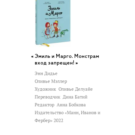
время, где живет Мона, - черно-белое,
как печаль девочки.
Как читать книгу
В книге есть и тайна из прошлого, и
призрак, и история о войне, и история о
Эмиль и Марго. Монстрам
дружбе и предательстве, о любви и
вход запрещен! »
потерях, и неожиданная развязка. Часть
Энн Дидье
истории (рассказ дедушки Моны)
Оливье Мэллер
передана в виде иллюстраций с
Художник
Оливье Делуайе
минимум текста. Читателям
Переводчик
Дина Батий
Редактор
Анна Бобкова
предлагается додумать, дорассказать по
Издательство «Манн, Иванов и
прекрасным иллюстрациям эту
Фербер» 2022
историю, понять, что осталось "за
кадром".