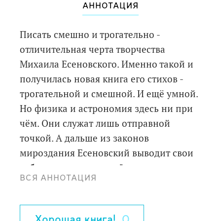
АННОТАЦИЯ
Писать смешно и трогательно -
отличительная черта творчества
Михаила Есеновского. Именно такой и
получилась новая книга его стихов -
трогательной и смешной. И ещё умной.
Но физика и астрономия здесь ни при
чём. Они служат лишь отправной
точкой. А дальше из законов
мироздания Есеновский выводит свои
собственные законы - "квантовую
ВСЯ АННОТАЦИЯ
механику" нашей повседневной жизни,
насыщенной невероятными
событиями, происходящими в школе и
Хорошая книга!
0