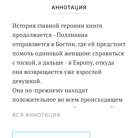
АННОТАЦИЯ
История главной героини книги
продолжается - Поллианна
отправляется в Бостон, где ей предстоит
помочь одинокой женщине справиться
с тоской, а дальше - в Европу, откуда
она возвращается уже взрослой
девушкой.
Она по-прежнему находит
положительное во всем происходящем
и меняет жизни людей к лучшему. Но
ВСЯ АННОТАЦИЯ
сможет ли девушка, ставшая
"лекарством" для окружающих, помочь
себе?