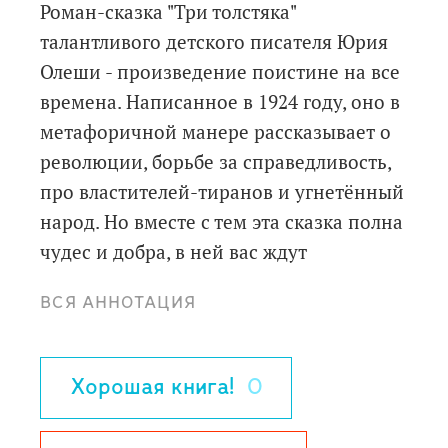
Роман-сказка "Три толстяка"
талантливого детского писателя Юрия
Олеши - произведение поистине на все
времена. Написанное в 1924 году, оно в
метафоричной манере рассказывает о
революции, борьбе за справедливость,
про властителей-тиранов и угнетённый
народ. Но вместе с тем эта сказка полна
чудес и добра, в ней вас ждут
настоящие герои, смелые и
ВСЯ АННОТАЦИЯ
бесстрашные, удивительные события и
приключения. С искренним интересом
следят поколения читателей за
Хорошая книга!
0
трогательной историей Суок и Тутти,
канатоходца Тибула и доктора Гаспара