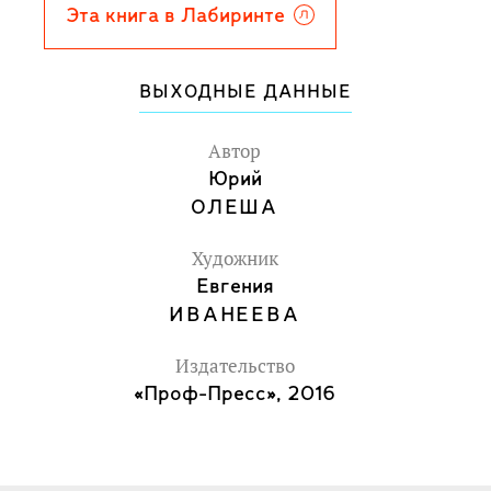
Арнери. Книгой "Три толстяка"
Эта книга в Лабиринте
зачитываются и дети, и взрослые. Пусть
она будет и в вашей библиотеке, чтобы
ВЫХОДНЫЕ ДАННЫЕ
вы смогли разгадать секрет этой
удивительной волшебной сказки!
Автор
Для младшего школьного возраста.
Юрий
ОЛЕША
Художник
Евгения
ИВАНЕЕВА
Издательство
«Проф-Пресс», 2016