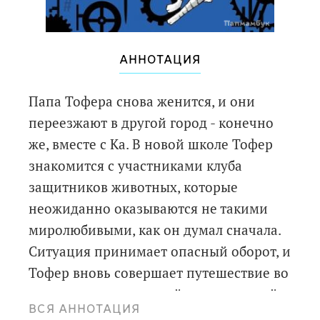
АННОТАЦИЯ
Папа Тофера снова женится, и они
переезжают в другой город - конечно
же, вместе с Ка. В новой школе Тофер
знакомится с участниками клуба
защитников животных, которые
неожиданно оказываются не такими
миролюбивыми, как он думал сначала.
Ситуация принимает опасный оборот, и
Тофер вновь совершает путешествие во
времени вслед за своей удивительной
ВСЯ АННОТАЦИЯ
любимицей. На сей раз они попадают в