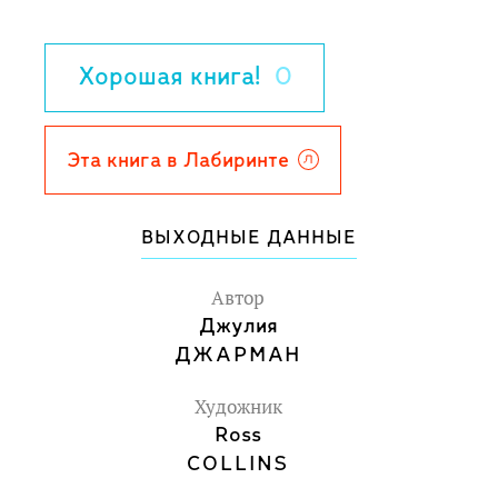
Англию эпохи династии Тюдоров, и
теперь Тоферу предстоит познакомится
Хорошая книга!
0
с королевой Елизаветой I и вновь
спасти свою кошку из когтистых лап
судьбы.
Эта книга в Лабиринте
Для среднего школьного возраста.
ВЫХОДНЫЕ ДАННЫЕ
Автор
Джулия
ДЖАРМАН
Художник
Ross
COLLINS