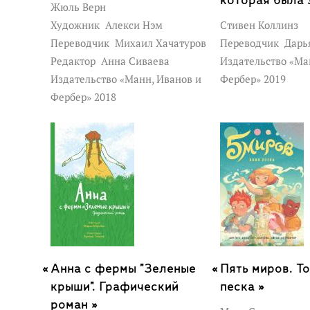
которая была 
"Удивительный Человек-Паук".
Жюль Верн
Художник
Алекси Нэм
Стивен Коллинз
Переводчик
Михаил Хачатуров
Переводчик
Дарья
Фред Ван Ленте живет в Бруклине с же
Редактор
Анна Сиваева
Издательство «Ма
части неблагодарными, котами.
Издательство «Манн, Иванов и
Фербер» 2019
Фербер» 2018
Райан Данлеви - художник и автор ком
наград. В свободное время подрабатыв
предпочитает рисовать по ночам. Среди
комиксы Action Presidents, The Comic Bo
"Философы в действии". Все они создан
Ленте. Кроме того, Данлеви нарисовал 
with chef Amada Cohen, Li''l Classix seri
Comics. А еще он любит писать короткие
Анна с фермы "Зеленые
Пять миров. То
крыши". Графический
песка »
Среди клиентов Райана: Dark Horse Comic
роман »