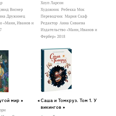
ер
Хоуп Ларсон
эвид Виснер
Художник
Ребекка Мок
на Дружинец
Переводчик
Мария Скаф
о «Манн, Иванов и
Редактор
Анна Сиваева
17
Издательство «Манн, Иванов и
Фербер» 2018
угой мир »
Саша и Томкруз. Том 1. У
викингов »
ори