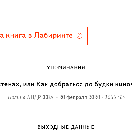
 больше никогда не будет
усков Action Philosophers,
а книга в Лабиринте
 дважды номинировалась на
чший комикс для подростков" от
Она переведена на множество
УПОМИНАНИЯ
стенах, или Как добраться до будки кин
игуры 40 главных философов.
Полина
АНДРЕЕВА
20 февраля 2020
2655
ига очень точно и метко
т даже знатоков философии.
ВЫХОДНЫЕ ДАННЫЕ