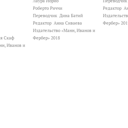
Лаура Иорио
Переводчи
btoons, Marvel Comics, MTV, Random
Роберто Риччи
Редактор
Ан
ooks, T-Mobile, Time Out, ToyFare
Переводчик
Дина Батий
Издательств
tainment, The WWE и главное - его
Редактор
Анна Сиваева
Фербер» 20
Издательство «Манн, Иванов и
я Скаф
Фербер» 2018
нн, Иванов и
ргия. В свободное от работы время
 с женой, графическим дизайнером