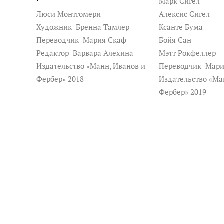
Марк Сигел
Collins, Hasbro, IDW Publishing, LINE We
Люси Монтгомери
Алексис Сигел
House, Royal Flush Magazine, Scholastic B
Художник
Бренна Тамлер
Ксанте Бума
Magazine, Warner Brothers, Wizard Enter
Переводчик
Мария Скаф
Бойя Сан
мама.
Редактор
Варвара Алехина
Мэтт Рокфеллер
Издательство «Манн, Иванов и
Переводчик
Мари
Фербер» 2018
Издательство «Ма
У Райана нет котов, так как у него алле
Фербер» 2019
он любит прогуливаться по Нью-Йорку
Лизой Пагано, и их двумя детьми.