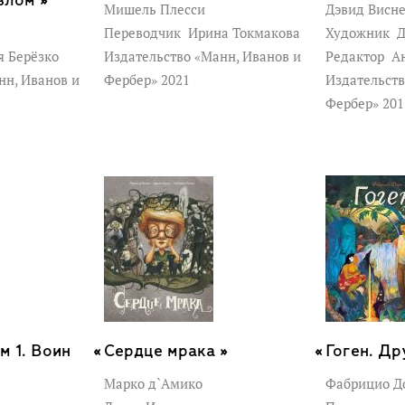
злом »
Мишель Плесси
Дэвид Висн
Переводчик
Ирина Токмакова
Художник
Д
 Берёзко
Издательство «Манн, Иванов и
Редактор
Ан
ной и несколькими, по большей
нн, Иванов и
Фербер» 2021
Издательств
Фербер» 20
иксов, получивший множество
ает командиром скаутов. Райан
 самых известных его работ -
ok History of Comics и комикс
ы в соавторстве с Фредом Ван
комиксы Dirt Candy: A Cookbook
es, MODOK: Reign Delay для Marvel
 эссе на Medium.
м 1. Воин
Сердце мрака »
Гоген. Др
Марко д`Амико
Фабрицио Д
s, Disney Publishing, Harper