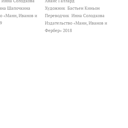
к
Инна Солодкова
Анаис Галлард
на Шапочкина
Художник
Бастьен Киньон
о «Манн, Иванов и
Переводчик
Инна Солодкова
19
Издательство «Манн, Иванов и
Фербер» 2018