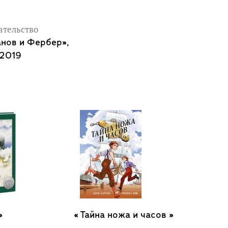
ательство
анов и Фербер»,
2019
»
Тайна ножа и часов »