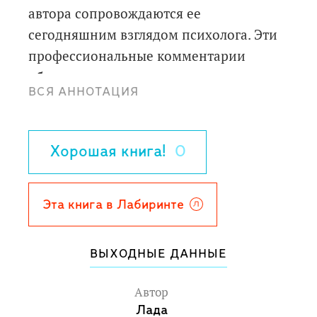
автора сопровождаются ее
сегодняшним взглядом психолога. Эти
профессиональные комментарии
объясняют, почему героиня не
ВСЯ АННОТАЦИЯ
справляется с ситуацией и где искать
пути выхода. Книга поможет читателям,
оказавшимся в похожих
Хорошая книга!
0
обстоятельствах, справиться с
разрушающим чувством вины и
постоянной тревоги, избавиться от
Эта книга в Лабиринте
гиперответственности, а главное —
вернуть себе возможность радоваться
ВЫХОДНЫЕ ДАННЫЕ
жизни.
Автор
Лада