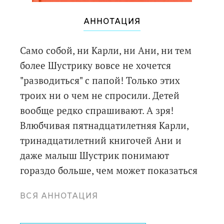
АННОТАЦИЯ
Само собой, ни Карли, ни Ани, ни тем
более Шустрику вовсе не хочется
"разводиться" с папой! Только этих
троих ни о чем не спросили. Детей
вообще редко спрашивают. А зря!
Влюбчивая пятнадцатилетняя Карли,
тринадцатилетний книгочей Ани и
даже малыш Шустрик понимают
гораздо больше, чем может показаться
взрослым, по-своему оценивают
ВСЯ АННОТАЦИЯ
воцарившийся в их жизни хаос и
пытаются разобраться с родительскими