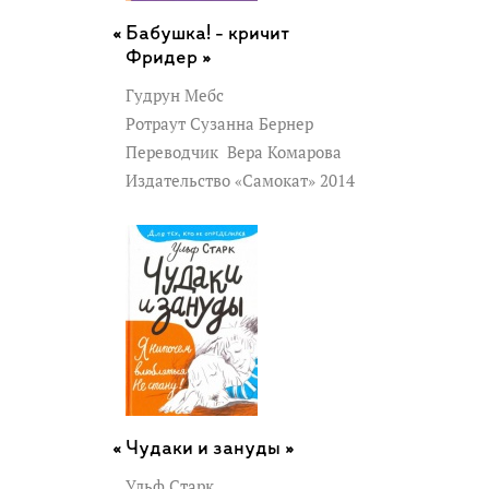
Бабушка! - кричит
Фридер »
Гудрун Мебс
Ротраут Сузанна Бернер
Переводчик
Вера Комарова
Издательство «Самокат» 2014
Чудаки и зануды »
Ульф Старк