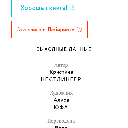
и собственными проблемами.
Хорошая книга!
3
Кристине Нёстлингер - австрийская
писательница, автор более 100 книг для
детей и подростков, лауреат премий
Эта книга в Лабиринте
им. А. Линдгрен (2003) и Х.К. Андресена
(1984), позволила детям высказаться. И
ВЫХОДНЫЕ ДАННЫЕ
из истории развода получилась очень
смешная и жизнерадостная книжка.
Автор
Для среднего и старшего школьного
Кристине
НЕСТЛИНГЕР
возраста.
2-е издание.
Художник
Алиса
ЮФА
Переводчик