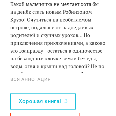
Какой мальчишка не мечтает хотя бы
на денёк стать новым Робинзоном
Крузо! Очутиться на необитаемом
острове, подальше от надоедливых
родителей и скучных уроков… Но
приключения приключениями, а каково
это взаправду - остаться в одиночестве
на безлюдном клочке земли без еды,
воды, огня и крыши над головой? Не по
своей воле, а по прихоти судьбы
ВСЯ АННОТАЦИЯ
четырнадцатилетнему Саше Барашу
придётся узнать ответ на этот вопрос
на собственном опыте - оказавшись за
Хорошая книга!
3
бортом во время сильной бури, мальчик
попадает на затерянный в Тихом