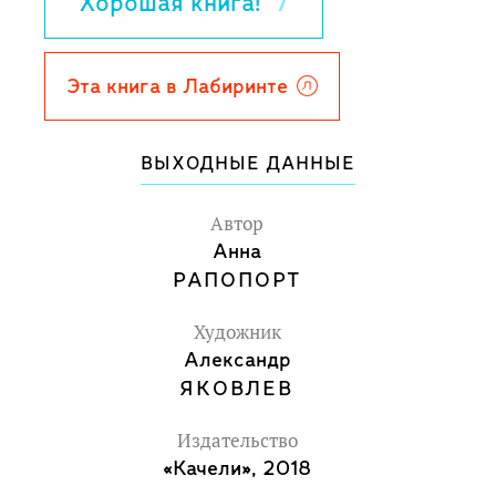
Хорошая книга!
7
вопросы, но и рассказывает об
удивительной лицейской атмосфере
дружбы и доверия, любознательности и
Эта книга в Лабиринте
настойчивости, красоты и смелости.
Для детей среднего школьного
ВЫХОДНЫЕ ДАННЫЕ
возраста.
Автор
Анна
РАПОПОРТ
Художник
Александр
ЯКОВЛЕВ
Издательство
«Качели», 2018