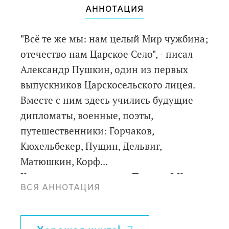
АННОТАЦИЯ
"Всё те же мы: нам целый Мир чужбина;
отечество нам Царское Село", - писал
Александр Пушкин, один из первых
выпускников Царскосельского лицея.
Вместе с ним здесь учились будущие
дипломаты, военные, поэты,
путешественники: Горчаков,
Кюхельбекер, Пущин, Дельвиг,
Матюшкин, Корф...
Какие отметки получал Пушкин? Как
ВСЯ АННОТАЦИЯ
выглядели комнаты лицеистов? Кто
учил Пушкина и его товарищей?
Книга не только отвечает на эти