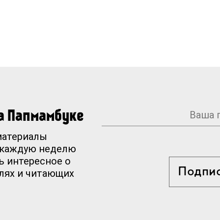
на Папмамбуке
материалы
 каждую неделю
ь интересное о
Подпи
елях и читающих