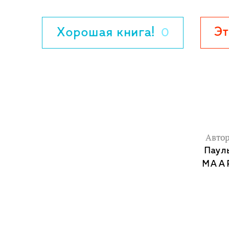
Эт
Хорошая книга!
0
Авто
Паул
МАА