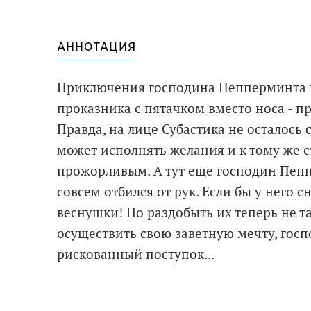
АННОТАЦИЯ
Приключения господина Пепперминта и 
проказника с пятачком вместо носа - п
Правда, на лице Субастика не осталось
может исполнять желания и к тому же с
прожорливым. А тут еще господин Пепп
совсем отбился от рук. Если бы у него 
веснушки! Но раздобыть их теперь не та
осуществить свою заветную мечту, гос
рискованный поступок...