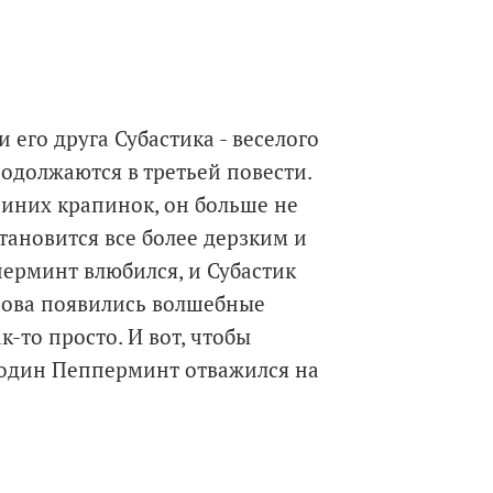
его друга Субастика - веселого
родолжаются в третьей повести.
 синих крапинок, он больше не
тановится все более дерзким и
ерминт влюбился, и Субастик
снова появились волшебные
к-то просто. И вот, чтобы
подин Пепперминт отважился на