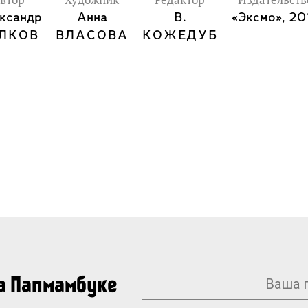
втор
Художник
Редактор
Издательств
ксандр
Анна
В.
«Эксмо», 20
ЛКОВ
ВЛАСОВА
КОЖЕДУБ
на Папмамбуке