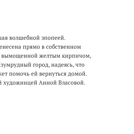
вшая волшебной эпопеей.
енесена прямо в собственном
е, вымощенной желтым кирпичом,
Изумрудный город, надеясь, что
жет помочь ей вернуться домой.
й художницей Анной Власовой.