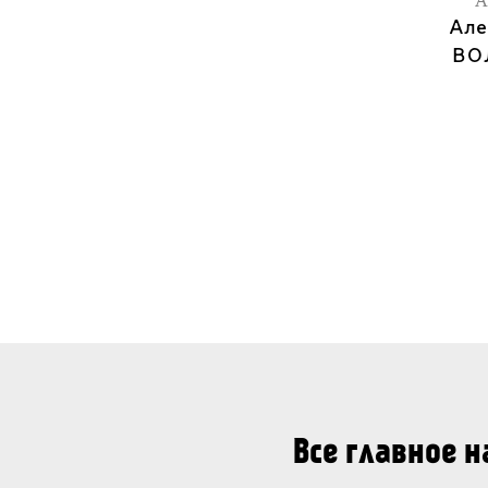
А
Але
ВО
Все главное 