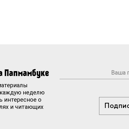
на Папмамбуке
материалы
 каждую неделю
ь интересное о
Подпи
елях и читающих