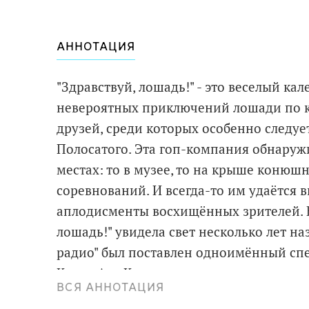
АННОТАЦИЯ
"Здравствуй, лошадь!" - это веселый к
невероятных приключений лошади по кл
друзей, среди которых особенно следуе
Полосатого. Эта гоп-компания обнару
местах: то в музее, то на крыше конюш
соревнований. И всегда-то им удаётся 
аплодисменты восхищённых зрителей. В
лошадь!" увидела свет несколько лет на
радио" был поставлен одноимённый спе
Книгу Аси Кравченко снова проиллюст
ВСЯ АННОТАЦИЯ
Петровска. Это вторая совместная работ