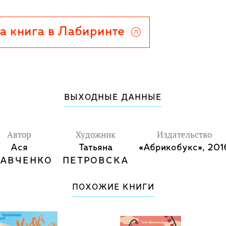
сть "Куда бежишь?".
го возраста, а также лошадей,
а книга в Лабиринте
характеров.
ВЫХОДНЫЕ ДАННЫЕ
Автор
Художник
Издательство
Ася
Татьяна
«Абрикобукс», 201
РАВЧЕНКО
ПЕТРОВСКА
ПОХОЖИЕ КНИГИ