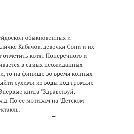
алейдоскоп обыкновенных и
ичке Кабачок, девочки Сони и их
т отметить котят Поперечного и
живается в самых неожиданных
ни, то на финише во время конных
выйти сухими из воды под громкие
первые книга "Здравствуй,
зад. По ее мотивам на "Детском
ктакль.
рировала художник Татьяна
а автора и художника: в 2015 году