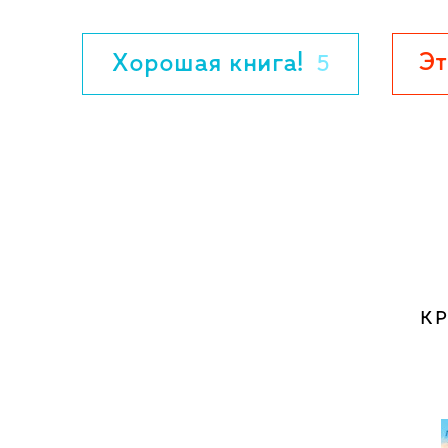
в издательстве "Абрикобукс" вышла пове
Для детей младшего и среднего школьно
Эт
Хорошая книга!
5
собак и котов всех возрастов, мастей и 
К