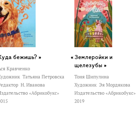
Куда бежишь? »
Землеройки и
щелезубы »
Ася Кравченко
Художник
Татьяна Петровска
Тоня Шипулина
Редактор
Н. Иванова
Художник
Эя Мордякова
Издательство «Абрикобукс»
Издательство «Абрикобукс»
2015
2019