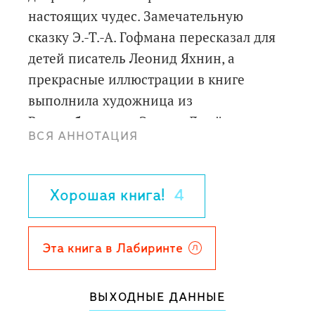
настоящих чудес. Замечательную
сказку Э.-Т.-А. Гофмана пересказал для
детей писатель Леонид Яхнин, а
прекрасные иллюстрации в книге
выполнила художница из
Великобритании Элисон Джей.
ВСЯ АННОТАЦИЯ
«Щелкунчиком» можно наслаждаться в
удивительное новогоднее время и всю
зиму напролёт.
Хорошая книга!
4
Эта книга в Лабиринте
ВЫХОДНЫЕ ДАННЫЕ