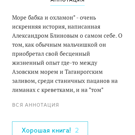
АННОТАЦИЯ
Море бабка и охламон" - очень
искренняя история, написанная
Александром Блиновым о самом себе. О
том, как обычным мальчишкой он
приобретал свой бесценный
жизненный опыт где-то между
Азовским морем и Таганрогским
заливом, среди станичных пацанов на
лиманах с креветками, и на "том"
дальнем море, куда нельзя, а то
ВСЯ АННОТАЦИЯ
"утопнешь", и где кино под открытым
небом и фильмы для взрослых можно
смотреть с обратной стороны экрана, и
Хорошая книга!
2
где солёное мороженое и бледные