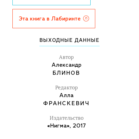
девочки-курортницы, которых можно
легко усадить на багажник велосипеда
Эта книга в Лабиринте
"...и мчать куда угодно: хоть на море,
хоть на лиманы, а хоть и в рай..."
ВЫХОДНЫЕ ДАННЫЕ
Автор
Александр
БЛИНОВ
Редактор
Алла
ФРАНСКЕВИЧ
Издательство
«Нигма», 2017